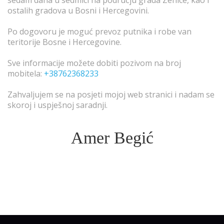
sedam dana u sedmici na području grada Zenice, kao i
ostalih gradova u Bosni i Hercegovini.
Po dogovoru je moguć prevoz putnika i robe van
teritorije Bosne i Hercegovine.
Sve informacije možete dobiti pozivom na broj
mobitela:
+38762368233
Zahvaljujem se na posjeti mojoj web stranici i nadam se
skoroj i uspješnoj saradnji.
Amer Begić